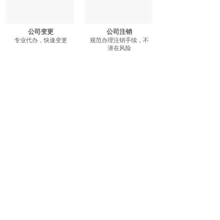
公司变更
公司注销
专业代办，快速变更
规范办理注销手续，不
潜在风险
<
1
2
>
广州市启博财税咨询有限公司
地址：广州市天河区东圃一横路13号汇宝商业